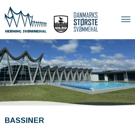
Gå
til
hovedindhold
BASSINER