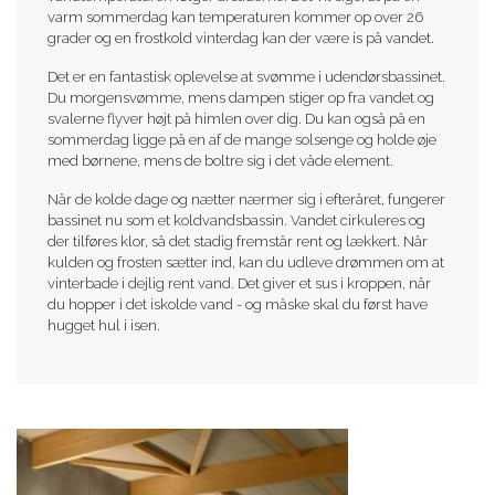
varm sommerdag kan temperaturen kommer op over 26
grader og en frostkold vinterdag kan der være is på vandet.
Det er en fantastisk oplevelse at svømme i udendørsbassinet.
Du morgensvømme, mens dampen stiger op fra vandet og
svalerne flyver højt på himlen over dig. Du kan også på en
sommerdag ligge på en af de mange solsenge og holde øje
med børnene, mens de boltre sig i det våde element.
Når de kolde dage og nætter nærmer sig i efteråret, fungerer
bassinet nu som et koldvandsbassin. Vandet cirkuleres og
der tilføres klor, så det stadig fremstår rent og lækkert. Når
kulden og frosten sætter ind, kan du udleve drømmen om at
vinterbade i dejlig rent vand. Det giver et sus i kroppen, når
du hopper i det iskolde vand - og måske skal du først have
hugget hul i isen.