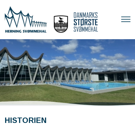
Gå
til
hovedindhold
HISTORIEN