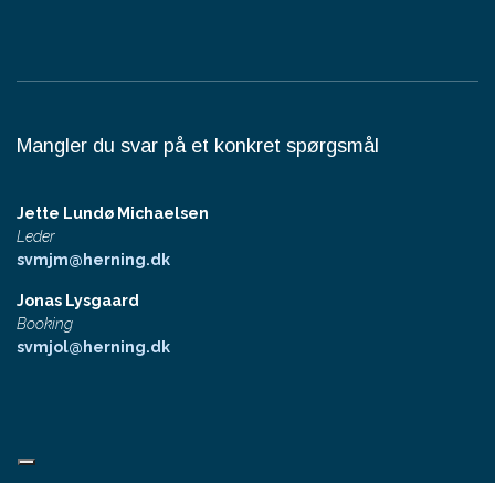
Mangler du svar på et konkret spørgsmål
Jette Lundø Michaelsen
Leder
svmjm@herning.dk
Jonas Lysgaard
Booking
svmjol@herning.dk
Copyright © 2026 - Herning Svømmehal
, CVR 29189918
|
Privatlivspolitik
|
Cookiepolitik