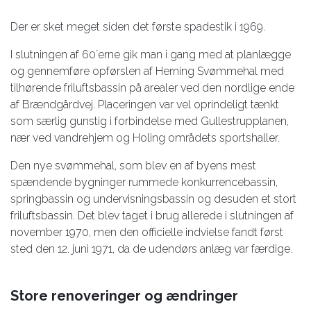
Der er sket meget siden det første spadestik i 1969.
I slutningen af 60´erne gik man i gang med at planlægge
og gennemføre opførslen af Herning Svømmehal med
tilhørende friluftsbassin på arealer ved den nordlige ende
af Brændgårdvej. Placeringen var vel oprindeligt tænkt
som særlig gunstig i forbindelse med Gullestrupplanen,
nær ved vandrehjem og Holing områdets sportshaller.
Den nye svømmehal, som blev en af byens mest
spændende bygninger rummede konkurrencebassin,
springbassin og undervisningsbassin og desuden et stort
friluftsbassin. Det blev taget i brug allerede i slutningen af
november 1970, men den officielle indvielse fandt først
sted den 12. juni 1971, da de udendørs anlæg var færdige.
Store renoveringer og ændringer