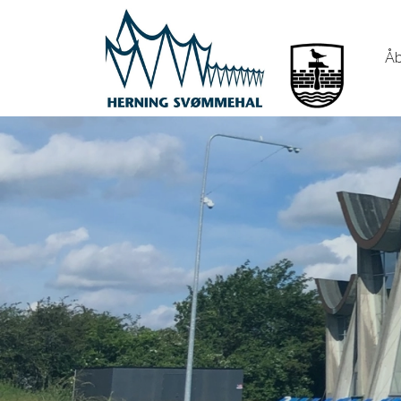
Gå
til
hovedindhold
Åb