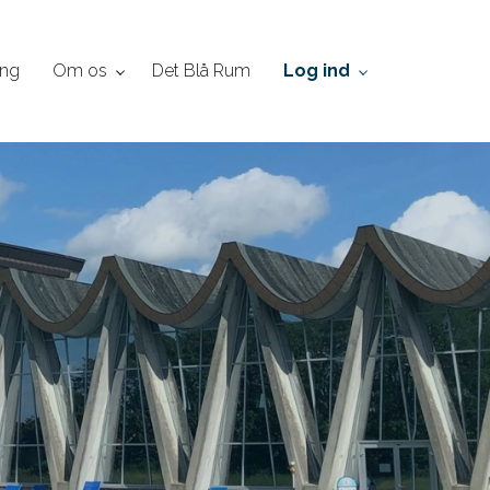
ing
Om os
Det Blå Rum
Log ind