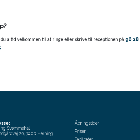
lp?
96 28
du altid velkommen til at ringe eller skrive til receptionen på
k
esse:
Åbningstider
ing Svømmehal
Priser
dgårdvej 20, 7400 Herning
Faciliteter