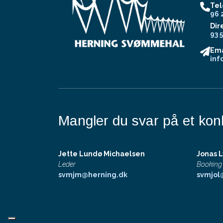
Tel
96 
Dir
93 
Ema
inf
Mangler du svar på et kon
Jette Lundø Michaelsen
Jonas 
Leder
Booking
svmjm@herning.dk
svmjol
Copyright © 2026 - Herning Svømmehal
, CVR 29189918
|
Privatl