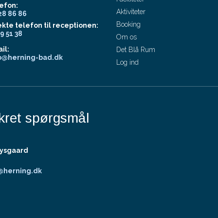
efon:
Aktiviteter
28 86 86
Booking
ekte telefon til receptionen:
59 51 38
Om os
il:
Det Blå Rum
o@herning-bad.dk
Log ind
kret spørgsmål
Lysgaard
@herning.dk
ivspolitik
|
Cookiepolitik