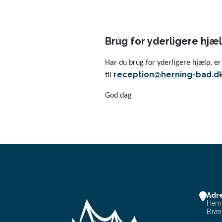
Brug for yderligere hjæ
Har du brug for yderligere hjælp, er 
reception@herning-bad.d
til
God dag
Adr
Hern
Bræn