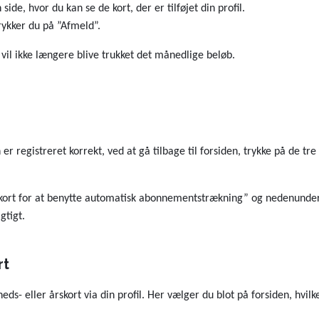
de, hvor du kan se de kort, der er tilføjet din profil.
ykker du på ”Afmeld”.
vil ikke længere blive trukket det månedlige beløb.
r registreret korrekt, ved at gå tilbage til forsiden, trykke på de tr
ngskort for at benytte automatisk abonnementstrækning” og nedenunde
gtigt.
rt
eds- eller årskort via din profil. Her vælger du blot på forsiden, hvi