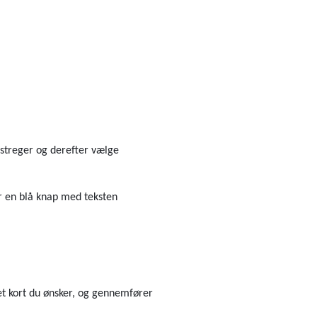
e streger og derefter vælge
r en blå knap med teksten
lket kort du ønsker, og gennemfører